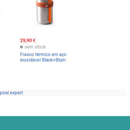
29,90 €
sem stock
Frasco térmico em aço
inoxidável Black+Blum
piral expert
A