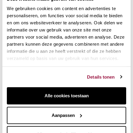
Choose the most
confortable fee for you
We gebruiken cookies om content en advertenties te
personaliseren, om functies voor social media te bieden
en om ons websiteverkeer te analyseren. Ook delen we
Set van stukken. Koksmes, Delicatessenmes en schilmes.
informatie over uw gebruik van onze site met onze
Serie voor fijnproevers.
partners voor social media, adverteren en analyse. Deze
partners kunnen deze gegevens combineren met andere
2 jaar garantie. Zeven
informatie die u aan ze heeft verstrekt of die ze hebben
dagen bedenktijd.
verzameld op basis van uw gebruik van hun services.
Klantenservice op ons telefoonnummer.
Ideaal voor alle hobbykoks. Koksmes, ham- en vleesmes,
Details tonen
schilmes en uitbeenmes.
Alle cookies toestaan
Set Wüsthof 3 Fijnproeversmessen:
Chef + Koudsnijder + Schiller
Aanpassen
Verified reviews
of customers who bought this product.