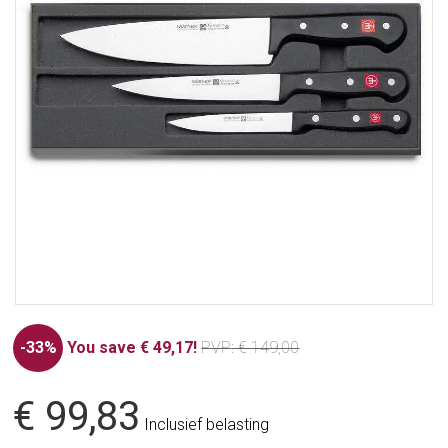
-33%
You save € 49,17!
PVP
: € 149,00
€ 99,83
Inclusief belasting