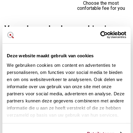
Choose the most
confortable fee for you
Verander uw keukenmachine in een
citruspers
Met het
sapcentrifuge-accessoire
voor de Cook Expert
kun je van je keukenmachine een citruspers maken. Het
Deze website maakt gebruik van cookies
accessoire bestaat uit:
We gebruiken cookies om content en advertenties te
personaliseren, om functies voor social media te bieden
2 kegels: klein en groot
en om ons websiteverkeer te analyseren. Ook delen we
Sinaasappel-, grapefruit-, mandarijn-, citroen-, enz.
informatie over uw gebruik van onze site met onze
sap
Compatibel met Cook Expert, 4200 en 5200 XL
partners voor social media, adverteren en analyse. Deze
Made in France
partners kunnen deze gegevens combineren met andere
informatie die u aan ze heeft verstrekt of die ze hebben
verzameld op basis van uw gebruik van hun services.