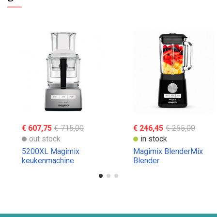
€ 607,75
€ 715,00
€ 246,45
€ 265,00
out stock
in stock
5200XL Magimix
Magimix BlenderMix
keukenmachine
Blender