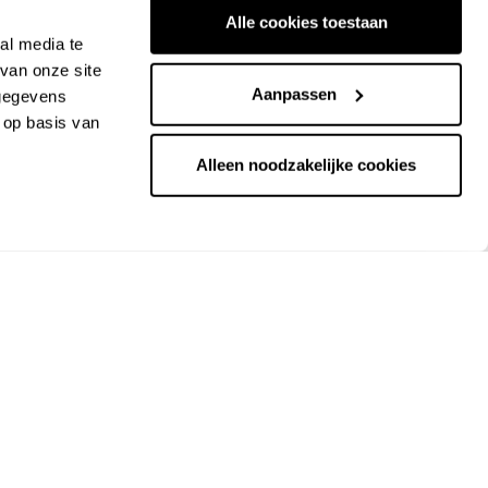
Alle cookies toestaan
al media te
van onze site
Aanpassen
 gegevens
 op basis van
Alleen noodzakelijke cookies
 71,60
€ 50,88
€ 84,80
ck
out stock
re Rose Bundt pan
6 Mini 65th Anniversary Bundt
Mold van Nordic Ware