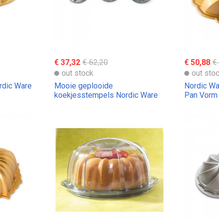
€ 37,32
€ 62,20
€ 50,88
€
out stock
out sto
rdic Ware
Mooie geplooide
Nordic Wa
koekjesstempels Nordic Ware
Pan Vorm