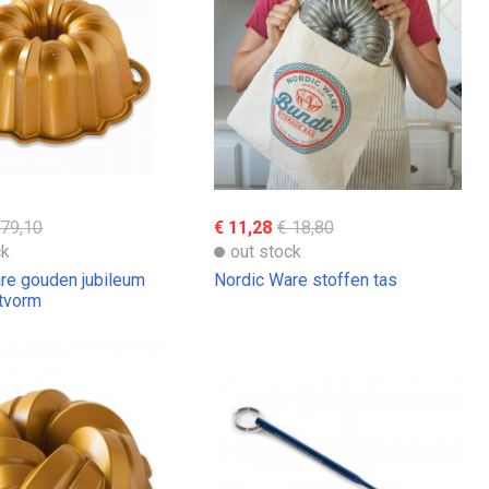
 79,10
€ 11,28
€ 18,80
ck
out stock
re gouden jubileum
Nordic Ware stoffen tas
rtvorm