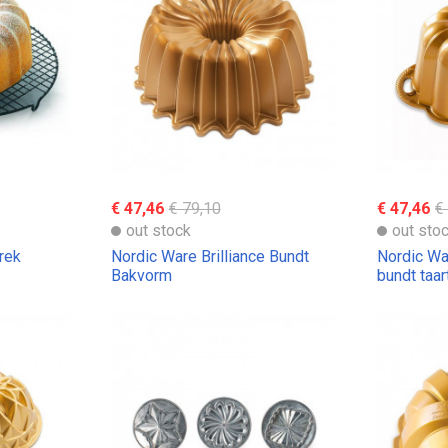
€ 47,46
€ 79,10
€ 47,46
€
out stock
out sto
rek
Nordic Ware Brilliance Bundt
Nordic Wa
Bakvorm
bundt taa