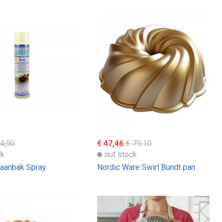
14,90
€ 47,46
€ 79,10
ck
out stock
aanbak Spray
Nordic Ware Swirl Bundt pan