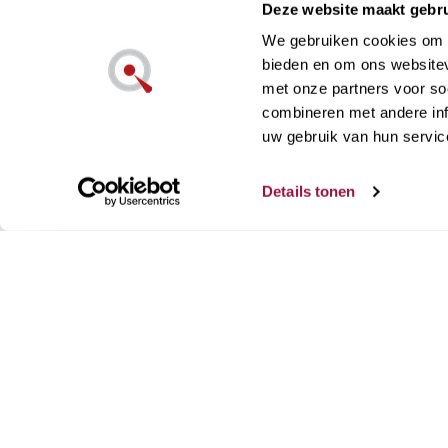
Deze website maakt gebru
We gebruiken cookies om c
bieden en om ons websitev
met onze partners voor so
combineren met andere inf
uw gebruik van hun servic
€ 42,96
€ 71,60
€ 38,70
€ 77,40
Details tonen
out stock
out stock
Glas in lood Vorm van Nordic
Nordic Ware Marquee 
Ware
vorm