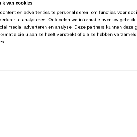
ik van cookies
ontent en advertenties te personaliseren, om functies voor soci
erkeer te analyseren. Ook delen we informatie over uw gebruik 
cial media, adverteren en analyse. Deze partners kunnen deze
ormatie die u aan ze heeft verstrekt of die ze hebben verzameld
es.
€ 50,88
€ 84,80
€ 42,96
€
out stock
out sto
bundt pan
Nordic Ware Gold 6 Mini
Nordic Wa
Erfgoed Bundt Vorm