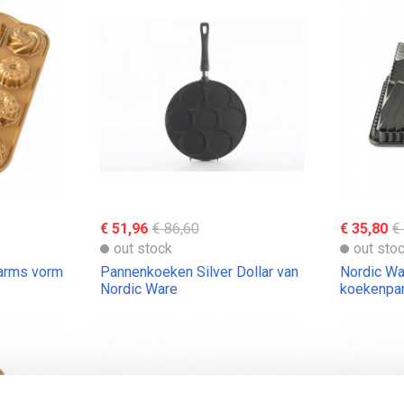
€ 51,96
€ 86,60
€ 35,80
€
out stock
out sto
arms vorm
Pannenkoeken Silver Dollar van
Nordic Wa
Nordic Ware
koekenpa