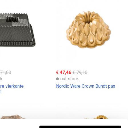
 71,60
€ 47,46
€ 79,10
ck
out stock
re vierkante
Nordic Ware Crown Bundt pan
n