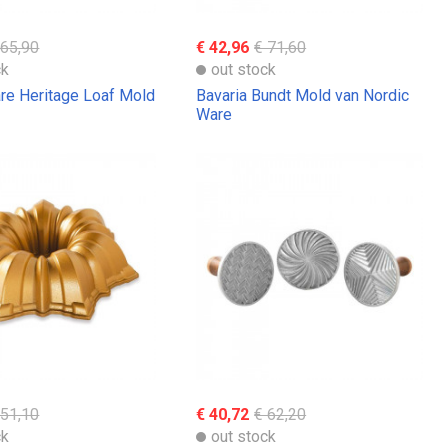
 65,90
€ 42,96
€ 71,60
ck
out stock
re Heritage Loaf Mold
Bavaria Bundt Mold van Nordic
Ware
 51,10
€ 40,72
€ 62,20
ck
out stock