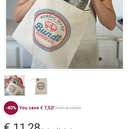
-40%
You save € 7,52!
PVP
: € 18,80
€ 11,28