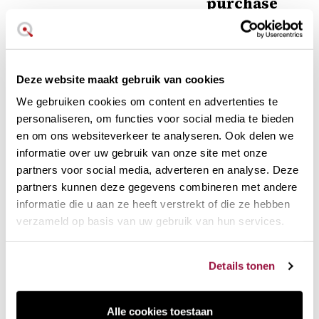
purchase
Choose the most
confortable fee for you
Deze website maakt gebruik van cookies
Praktische draagtas voor Nordic
We gebruiken cookies om content en advertenties te
Ware mallen
personaliseren, om functies voor social media te bieden
Kies deze praktische Nordic Ware katoenen tas als
en om ons websiteverkeer te analyseren. Ook delen we
accessoire voor het vervoeren van uw Nordic Ware mallen.
informatie over uw gebruik van onze site met onze
partners voor social media, adverteren en analyse. Deze
Voor het vervoeren van 1 of 2 mallen en accessoires
partners kunnen deze gegevens combineren met andere
Koordsluiting
informatie die u aan ze heeft verstrekt of die ze hebben
Afmeting: 43 cm. lengte x 36 cm.
verzameld op basis van uw gebruik van hun services.
In bedrukt katoen
Een fantastisch cadeau voor elke
Details tonen
Nordic Ware liefhebber.
De Nordic Ware katoenen tas heeft een vintage ontwerp en
Alle cookies toestaan