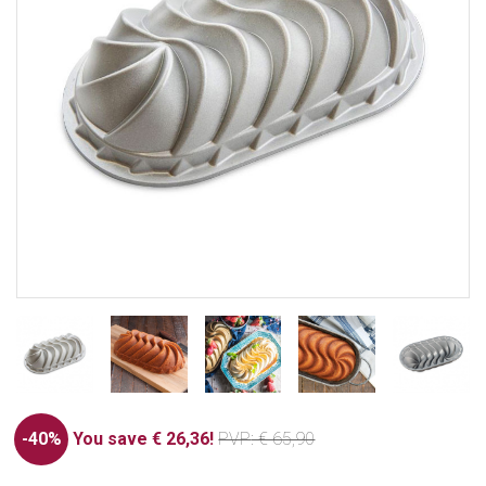
-40%
You save € 26,36!
PVP
: € 65,90