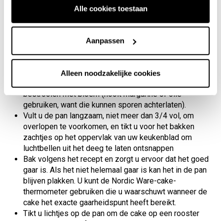
Alle cookies toestaan
Instructies voor gebruik en verzorging:
Voor het eerste gebruik en na het volgende gebruik
Aanpassen
wassen met warm zeepwater. Als er na het drogen
nog resten in de spleet achterblijven, verwijdert u
deze dan met een borstel.
Alleen noodzakelijke cookies
Invetten voor elk gebruik met boter bakspray en
bestrooien met bloem (nooit margarine of olie
gebruiken, want die kunnen sporen achterlaten).
Vult u de pan langzaam, niet meer dan 3/4 vol, om
overlopen te voorkomen, en tikt u voor het bakken
zachtjes op het oppervlak van uw keukenblad om
luchtbellen uit het deeg te laten ontsnappen
Bak volgens het recept en zorgt u ervoor dat het goed
gaar is. Als het niet helemaal gaar is kan het in de pan
blijven plakken. U kunt de Nordic Ware-cake-
thermometer gebruiken die u waarschuwt wanneer de
cake het exacte gaarheidspunt heeft bereikt.
Tikt u lichtjes op de pan om de cake op een rooster