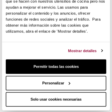
que se hacen con nuestros utensilios de cocina pero nos
ayudan a mejorar el servicio. Las usamos para
Maletín para cuchillos de 20 piezas
personalizar el contenido y los anuncios, ofrecer
funciones de redes sociales y analizar el tráfico. Para
Estuche de cocinero portacuchillos en formato libro y tejido
resistente:
obtener más información sobre las cookies que
utilizamos, abra el enlace de 'Mostrar detalles'.
Se abre como un libro.
Vacío, para 20 piezas y accesorios
Resistente al desgarro y a la abrasión.
Mostrar detalles
Hasta longitud de hoja de 32 cm.
Tres compartimentos interiores con cierre de
cremallera.
Permitir todas las cookies
Con asa y correa de transporte separada.
Con candado de seguridad mediante combinación de
letras.
Personalizar
Maletín Portacuchillos de Libro Wüsthof
Solo usar cookies necesarias
20 Piezas