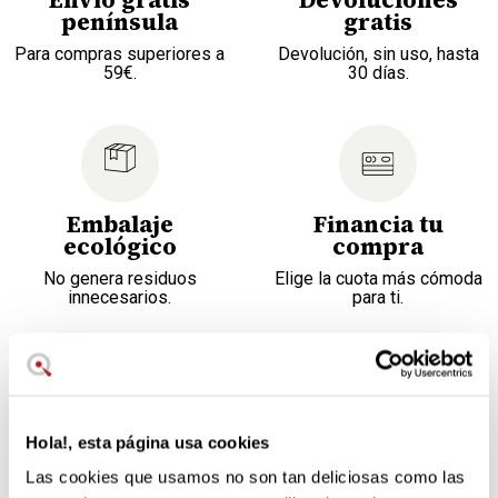
península
gratis
Para compras superiores a
Devolución, sin uso, hasta
59€.
30 días.
Embalaje
Financia tu
ecológico
compra
No genera residuos
Elige la cuota más cómoda
innecesarios.
para ti.
Maletín - estuche de cocinero formato libro para 20 piezas.
Garantía de 2 años.
Siete días para cambiar de opinión.
Hola!, esta página usa cookies
Servicio postventa en nuestro teléfono de atención al
Las cookies que usamos no son tan deliciosas como las
cliente.