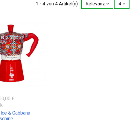
1 - 4 von 4 Artikel(n)
Relevanz
4
00,00 €
ck
Dolce & Gabbana
schine