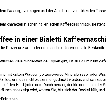
h dem Fassungsvermögen und der Anzahl der zu brühenden Tassen
 dem charakteristischen italienischen Kaffeegeschmack, besteht 
ffee in einer Bialetti Kaffeemasch
ie Prozedur zwei- oder dreimal durchführen, um alle Bestandtei
wischen viele minderwertige Kopien gibt, ist aus Aluminium gefe
schine mit kaltem Wasser (vorzugsweise Mineralwasser oder Wass
m Kaffee, er muss nicht zusammengedrückt werden, und schraube
ine auf den Herd (mit einem Durchmesser, der kleiner ist als der 
eräusch angezeigt wird, warten Sie, bis sich der Deckel füllt, u
dürfnissen: