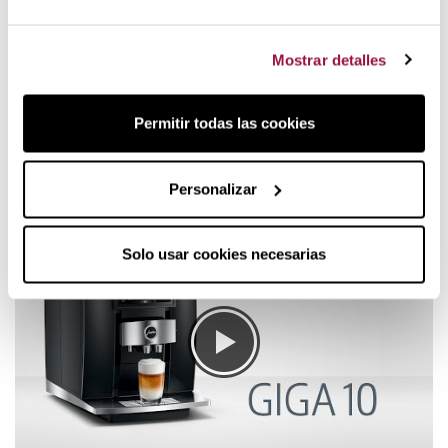
prestaciones.
Las tapas superiores de los depósitos evocan el diseño de
Mostrar detalles
motores de alto rendimiento, mientras que el amplio panel
panorámico refuerza su carácter tecnológico y premium.
Permitir todas las cookies
Los detalles están cuidados al máximo. La zona de
preparación incorpora iluminación de tazas en tonos ámbar
y blanco, aportando una experiencia visual más completa
Personalizar
durante el uso.
Solo usar cookies necesarias