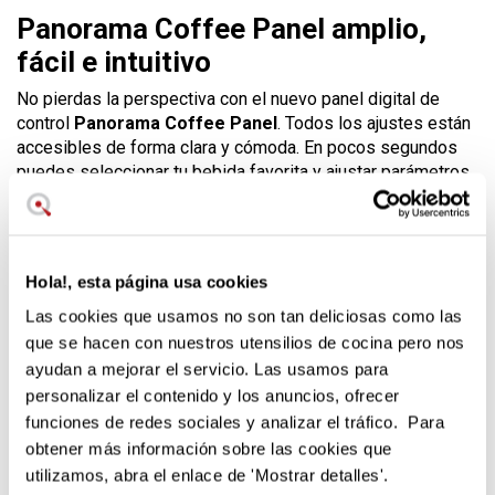
Panorama Coffee Panel amplio,
fácil e intuitivo
No pierdas la perspectiva con el nuevo panel digital de
control
Panorama Coffee Panel
. Todos los ajustes están
accesibles de forma clara y cómoda. En pocos segundos
puedes seleccionar tu bebida favorita y ajustar parámetros
como la cantidad, la intensidad o la proporción de café y
leche.
Su manejo intuitivo permite navegar fácilmente por todas
Hola!, esta página usa cookies
las funciones mediante toques y desplazamientos. La GIGA
10 está diseñada para ofrecer control total con una
Las cookies que usamos no son tan deliciosas como las
experiencia de uso muy fluida.
que se hacen con nuestros utensilios de cocina pero nos
Elegancia y potencia de principio a
ayudan a mejorar el servicio. Las usamos para
personalizar el contenido y los anuncios, ofrecer
fin
funciones de redes sociales y analizar el tráfico. Para
El acabado en
Diamond Black
, junto con los detalles
obtener más información sobre las cookies que
cromados, transmite calidad y sofisticación. Es una cafetera
utilizamos, abra el enlace de 'Mostrar detalles'.
que destaca tanto por su diseño como por sus