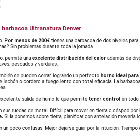
a barbacoa Ultranatura Denver
o.
Por menos de 200€
tienes una barbacoa de dos niveles para 
nas? Sin problemas durante toda la jornada.
ro, permite una
excelente distribución del calor
además de disp
aves, pescados y verduras.
también se pueden cerrar, logrando un perfecto
horno ideal par
e lechón o cordero a fuego lento con total eficacia. La barbaco
ea.
excelente salida de humo lo que permite
tener control
en todo
n sus ruedas de metal. Difícil para mover en tierra o césped po
e.
Si la ponemos sobre tierra, planificar con antelación moverla 
 un poco confusas. Mejor dejarse guiar por la intuición. Tiemp