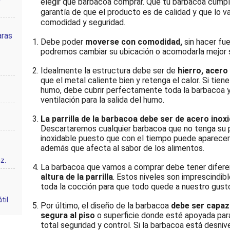
elegir que barbacoa comprar. Que tu barbacoa cumpla
garantía de que el producto es de calidad y que lo va
comodidad y seguridad.
aras
Debe poder
moverse con comodidad,
sin hacer fu
podremos cambiar su ubicación o acomodarla mejor s
Idealmente la estructura debe ser de
hierro, acero
que el metal caliente bien y retenga el calor. Si tien
humo, debe cubrir perfectamente toda la barbacoa 
ventilación para la salida del humo.
La parrilla de la barbacoa debe ser de acero inox
Descartaremos cualquier barbacoa que no tenga su pa
inoxidable puesto que con el tiempo puede aparecer ó
además que afecta al sabor de los alimentos.
z.
La barbacoa que vamos a comprar debe tener difere
altura de la parrilla
. Estos niveles son imprescindib
toda la cocción para que todo quede a nuestro gust
til
Por último, el diseño de la barbacoa
debe ser capaz
segura al piso
o superficie donde esté apoyada par
total seguridad y control. Si la barbacoa está desni