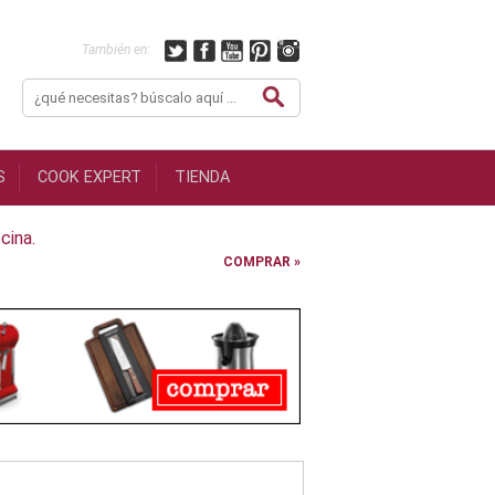
También en:
S
COOK EXPERT
TIENDA
cina.
COMPRAR »