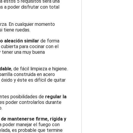
 estos 5 requisitos será una
s a poder disfrutar con total
erza. En cualquier momento
i tiene ruedas.
 o aleación similar
de forma
e cubierta para cocinar con el
y tener una muy buena
idable
, de fácil limpieza e higiene.
rrilla construida en acero
xido y éste es difícil de quitar
ntes posibilidades de
regular la
les poder controlarlos durante
o.
 de mantenerse firme, rígida y
a poder manejar el fuego con
velada, es probable que termine