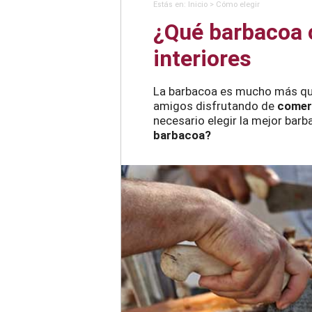
Estás en:
Inicio
>
Cómo elegir
¿Qué barbacoa c
interiores
La barbacoa es mucho más qu
amigos disfrutando de
comer 
necesario elegir la mejor barb
barbacoa?