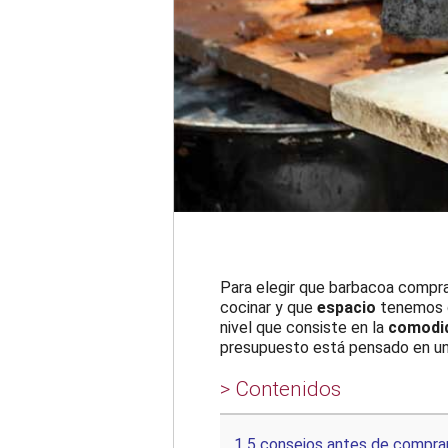
Para elegir que barbacoa compr
cocinar y que
espacio
tenemos d
nivel que consiste en la
comodid
presupuesto está pensado en un
> Contenidos
1
5 consejos antes de compra