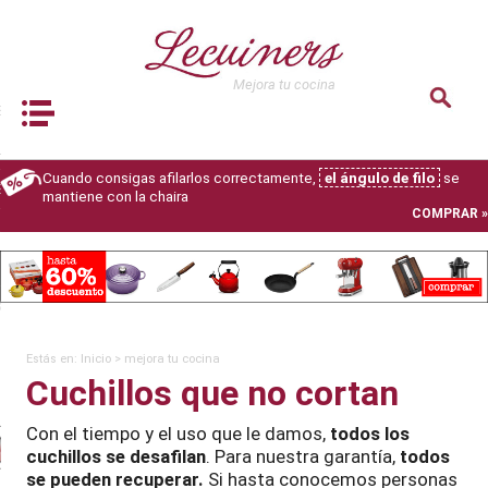
lver
Mejora tu cocina
dos
Book Navigation
S
LEGIR
Cuando consigas afilarlos correctamente,
el ángulo de filo
se
S
mantiene con la chaira
COMPRAR »
 TU COCINA
 DE RECETAS GRATIS
XPERT
Estás en:
Inicio
>
mejora tu cocina
Cuchillos que no cortan
is robots de cocina
Con el tiempo y el uso que le damos,
todos los
Comparativa
mejor
cuchillos se desafilan
. Para nuestra garantía,
todos
robot de cocina
2026
se pueden recuperar.
Si hasta conocemos personas