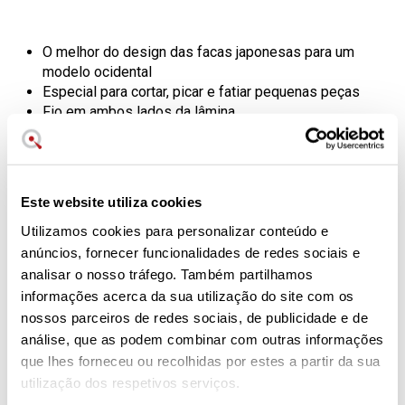
O melhor do design das facas japonesas para um
modelo ocidental
Especial para cortar, picar e fatiar pequenas peças
Fio em ambos lados da lâmina
9 cm. de lâmina
Dureza: 58 HRC
Aço AUS-8 nipónico
Este website utiliza cookies
Faca de descascar série MO-V da
Utilizamos cookies para personalizar conteúdo e
Samura
anúncios, fornecer funcionalidades de redes sociais e
analisar o nosso tráfego. Também partilhamos
A faca de descascar que combina o melhor das tradições
das cutelarias japonesa e ocidental.
informações acerca da sua utilização do site com os
nossos parceiros de redes sociais, de publicidade e de
Uma empunhadura em formato japonês segura uma lâmina
análise, que as podem combinar com outras informações
em aço 58-59 HRC AUS-8. O seu cabo em fibra de vidro G-
que lhes forneceu ou recolhidas por estes a partir da sua
10 tem o formato ovalado típico das facas japonesas e é
utilização dos respetivos serviços.
coroado por um ideograma, é muito resistente ao calor e à