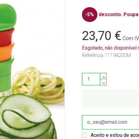
-5%
desconto.
Poupa 
23,70 €
Com I
Esgotado, não disponível
Referência
11194200M
Aceito e estou de ac