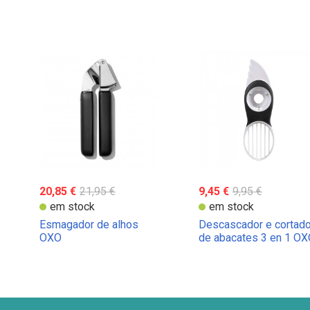
20,85 €
21,95 €
9,45 €
9,95 €
em stock
em stock
Esmagador de alhos
Descascador e cortado
OXO
de abacates 3 en 1 O