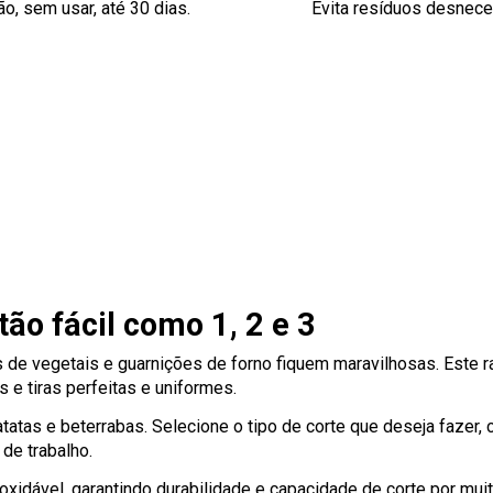
o, sem usar, até 30 dias.
Evita resíduos desnec
tão fácil como 1, 2 e 3
s de vegetais e guarnições de forno fiquem maravilhosas. Este r
s e tiras perfeitas e uniformes.
tatas e beterrabas. Selecione o tipo de corte que deseja fazer, 
 de trabalho.
xidável, garantindo durabilidade e capacidade de corte por mui