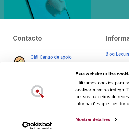
Contacto
Inform
Blog Lecui
Olá! Centro de apoio
ao cliente
Aviso legal
Este website utiliza cooki
Condições 
Também nas redes:
Condições 
Utilizamos cookies para pe
analisar o nosso tráfego.
Cookies pol
nossos parceiros de redes
Política de
informações que lhes forne
Mostrar detalhes
Lecuine™ é uma marca registada propriedade