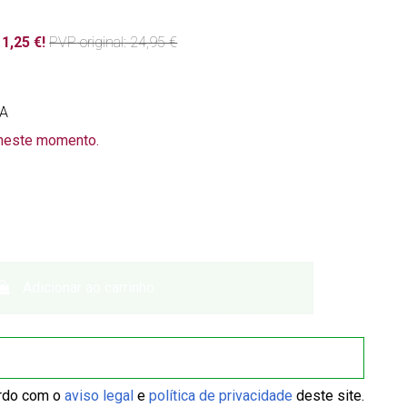
1,25 €!
PVP
original
: 24,95 €
VA
 neste momento.
Adicionar ao carrinho
ordo com o
aviso legal
e
política de privacidade
deste site.