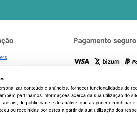
ação
Pagamento seguro
ners
Você escolhe como pagar. Vá
es
de envio
opções para pagar a sua com
gerais
rsonalizar conteúdo e anúncios, fornecer funcionalidades de re
todos os métodos de pagam
 Também partilhamos informações acerca da sua utilização do si
icy
 sociais, de publicidade e de análise, que as podem combinar c
 privacidade
ceu ou recolhidas por estes a partir da sua utilização dos respe
 de Lecom Projects S.L. © Copyright © 2012-2026. Espanha. To