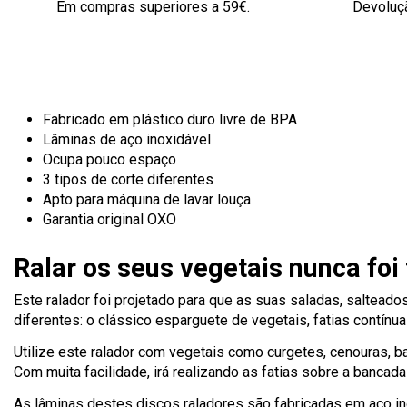
Em compras superiores a 59€.
Devoluçã
Fabricado em plástico duro livre de BPA
Lâminas de aço inoxidável
Ocupa pouco espaço
3 tipos de corte diferentes
Apto para máquina de lavar louça
Garantia original OXO
Ralar os seus vegetais nunca foi 
Este ralador foi projetado para que as suas saladas, salteado
diferentes: o clássico esparguete de vegetais, fatias contínua
Utilize este ralador com vegetais como curgetes, cenouras, ba
Com muita facilidade, irá realizando as fatias sobre a bancada
As lâminas destes discos raladores são fabricadas em aço ino