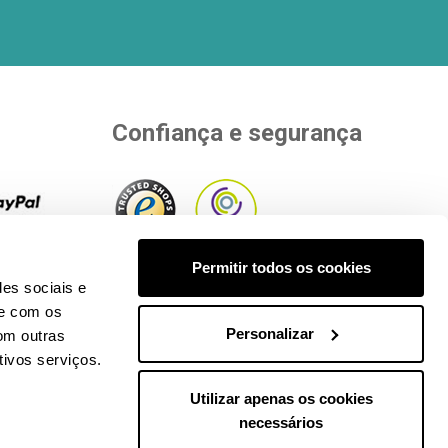
Confiança e segurança
rias
Permitir todos os cookies
pra.
Ver
Aderimos a entidades independentes
des sociais e
ento
.
que avaliam a nossa qualidade.
te com os
Personalizar
om outras
tivos serviços.
Utilizar apenas os cookies
necessários
dos os direitos reservados. CIF: B65890642.