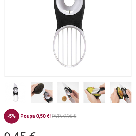
-5%
Poupa 0,50 €!
PVP
: 9,95 €