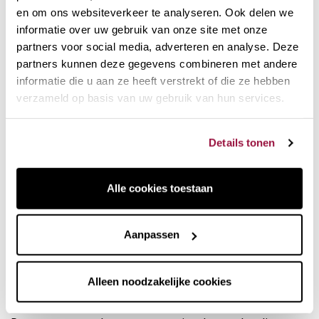
en om ons websiteverkeer te analyseren. Ook delen we
informatie over uw gebruik van onze site met onze
partners voor social media, adverteren en analyse. Deze
partners kunnen deze gegevens combineren met andere
informatie die u aan ze heeft verstrekt of die ze hebben
verzameld op basis van uw gebruik van hun services.
Details tonen
Ontwerp en materialen goed
Alle cookies toestaan
verzorgd
Aanpassen
De jura melkopschuimer voelt prettig aan en past
tegelijkertijd perfect bij alle modellen automatische
koffiemachines. Dankzij onderhoudsvriendelijke materialen
Alleen noodzakelijke cookies
zoals roestvrij staal en afgeronde vormen is het
schoonmaken van de container bijzonder eenvoudig.