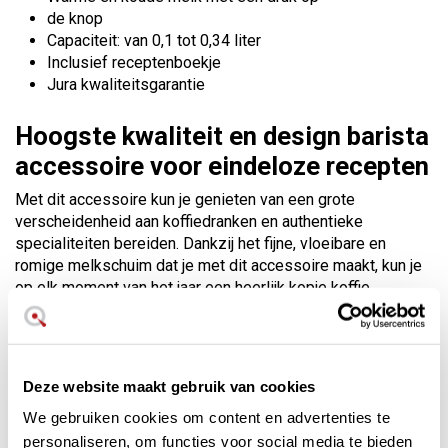
de knop
Capaciteit: van 0,1 tot 0,34 liter
Inclusief receptenboekje
Jura kwaliteitsgarantie
Hoogste kwaliteit en design barista
accessoire voor eindeloze recepten
Met dit accessoire kun je genieten van een grote
verscheidenheid aan koffiedranken en authentieke
specialiteiten bereiden. Dankzij het fijne, vloeibare en
romige melkschuim dat je met dit accessoire maakt, kun je
op elk moment van het jaar een heerlijk kopje koffie
bereiden. In koude, warme of hete seizoenen.
De bediening is heel eenvoudig en nog eenvoudiger omdat
er een pictogram op staat dat het type melk aangeeft dat
Deze website maakt gebruik van cookies
wordt bereid. Door één, twee of drie keer op de knop te
drukken start het en in een paar minuten hebben we ons
We gebruiken cookies om content en advertenties te
melkschuim klaar om geserveerd te worden.
personaliseren, om functies voor social media te bieden