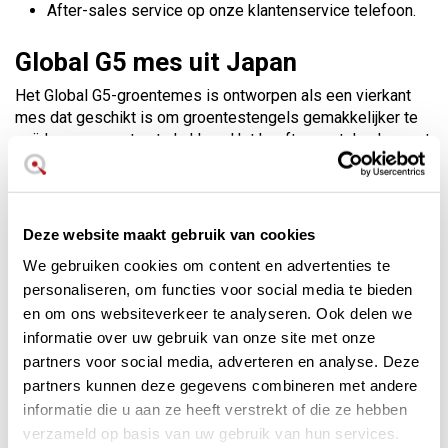
After-sales service op onze klantenservice telefoon.
Global G5 mes uit Japan
Het Global G5-groentemes is ontworpen als een vierkant
mes dat geschikt is om groentestengels gemakkelijker te
snijden en groenten te hakken. Het heeft een stalen lemmet
van 18 cm en een totale lengte van 30 cm. Uit één stuk
gesmeed, bijzonder licht en perfect uitgebalanceerd in de
hand.
Deze website maakt gebruik van cookies
Mes met hoogwaardig staal en
We gebruiken cookies om content en advertenties te
duurzaam lemmet
personaliseren, om functies voor social media te bieden
Bij het hardingsproces wordt het staal onderworpen aan
en om ons websiteverkeer te analyseren. Ook delen we
zeer lage temperaturen en vervolgens gehard bij een
informatie over uw gebruik van onze site met onze
temperatuur van 56 tot 58º C (Rockwell-proces). Dit proces
partners voor social media, adverteren en analyse. Deze
geeft het mes een duurzaam lemmet wat zeer goed
partners kunnen deze gegevens combineren met andere
bestand is tegen vlekken en corrosie. De snijkant heeft een
informatie die u aan ze heeft verstrekt of die ze hebben
concave vorm die zorgt voor een langere slijpduur en een
verzameld op basis van uw gebruik van hun services.
vloeiender snijden van het voedsel.