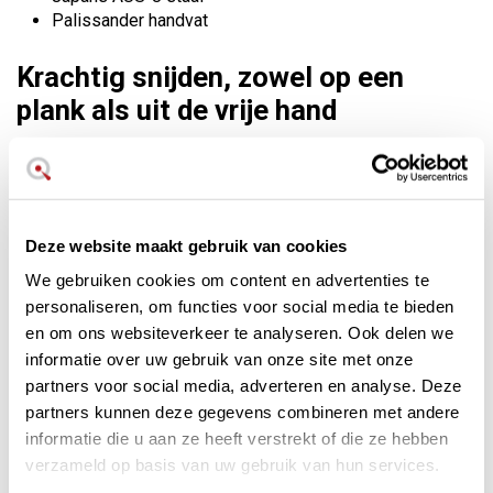
Palissander handvat
Krachtig snijden, zowel op een
plank als uit de vrije hand
Het Nariki mes uit de Okinawa serie is vervaardigd volgens
strenge Japanse normen
in combinatie met moderne
technologieën en materialen, waardoor het perfect geschikt
is voor zowel particuliere gebruikers als voor de
hedendaagse HoReCa industrie (Hotels, Restaurants en
Deze website maakt gebruik van cookies
Cafés).
We gebruiken cookies om content en advertenties te
personaliseren, om functies voor social media te bieden
en om ons websiteverkeer te analyseren. Ook delen we
informatie over uw gebruik van onze site met onze
partners voor social media, adverteren en analyse. Deze
partners kunnen deze gegevens combineren met andere
informatie die u aan ze heeft verstrekt of die ze hebben
verzameld op basis van uw gebruik van hun services.