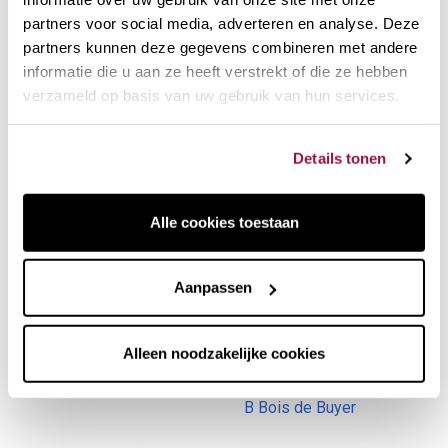
€ 47,90
€ 23,97
€ 28,20
partners voor social media, adverteren en analyse. Deze
out stock
out stock
partners kunnen deze gegevens combineren met andere
Hotery kook- en
De Buyer Anti-aanbak
informatie die u aan ze heeft verstrekt of die ze hebben
bakkerijbrander
Bakplaat Pastry
verzameld op basis van uw gebruik van hun services.
Details tonen
Alle cookies toestaan
Aanpassen
€ 15,70
€ 18,47
€ 4,90
Alleen noodzakelijke cookies
in stock
out stock
De Buyer Garde
Platte crêpespatel serie
B Bois de Buyer