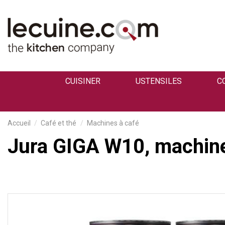
CUISINER
USTENSILES
C
Accueil
Café et thé
Machines à café
Jura GIGA W10, machine