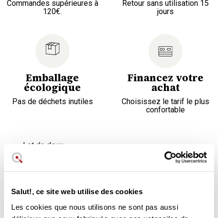
Commandes supérieures à
Retour sans utilisation 15
120€.
jours
Emballage
Financez votre
écologique
achat
Pas de déchets inutiles
Choisissez le tarif le plus
confortable
Lot de deux
En verre trempé épais
Capacité 80 ml. Hauteur 7 cm.
Passe au lave-vaisselle
Design contemporain et classique
Salut!, ce site web utilise des cookies
Base concave
Les cookies que nous utilisons ne sont pas aussi
Garantie Jura