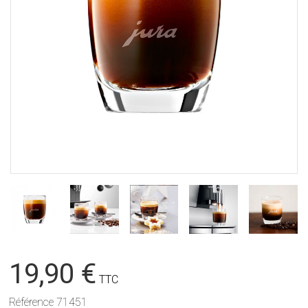
19,90 €
TTC
Référence
71451