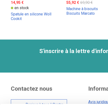
14,95 €
55,92 €
69,90 €
en stock
Machine à biscuits
Biscuits Marcato
Spatule en silicone Woll
Cookit
S'inscrire à la lettre d'inf
Contactez nous
Inform
Avis juridiq
Bonjour à tous ! Centre