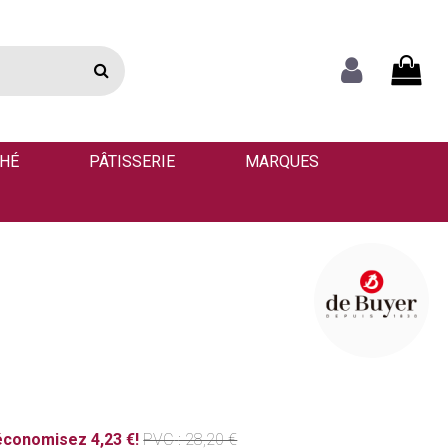
THÉ
PÂTISSERIE
MARQUES
économisez 4,23 €!
PVC
: 28,20 €