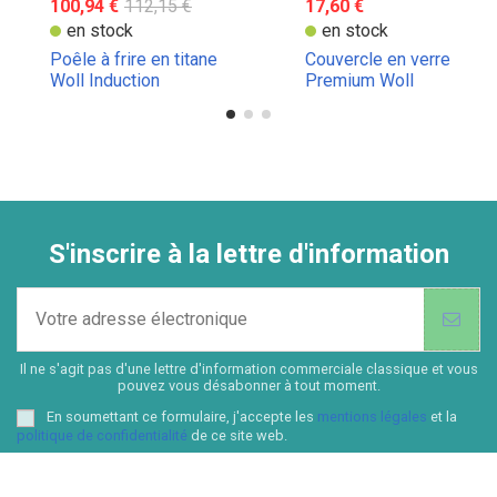
100,94 €
112,15 €
17,60 €
en stock
en stock
Poêle à frire en titane
Couvercle en verre
Woll Induction
Premium Woll
S'inscrire à la lettre d'information
Il ne s'agit pas d'une lettre d'information commerciale classique et vous
pouvez vous désabonner à tout moment.
En soumettant ce formulaire, j'accepte les
mentions légales
et la
politique de confidentialité
de ce site web.