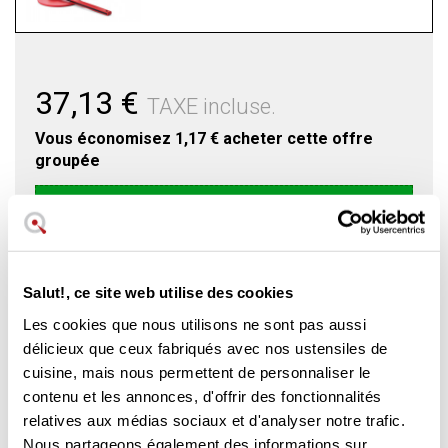
37,13 €
TAXE incluse.
Vous économisez
1,17 €
acheter cette offre
groupée
Ajouter au panier
Salut!, ce site web utilise des cookies
Spatule en silicone de marque Woll
Les cookies que nous utilisons ne sont pas aussi
délicieux que ceux fabriqués avec nos ustensiles de
Spatule Woll cookit
cuisine, mais nous permettent de personnaliser le
Revêtement en silicone, ne raye pas les surfaces
contenu et les annonces, d'offrir des fonctionnalités
antiadhésives
relatives aux médias sociaux et d'analyser notre trafic.
Convient pour des températures allant jusqu'à 260°C
Hygiénique et facile à utiliser et à nettoyer
Nous partageons également des informations sur