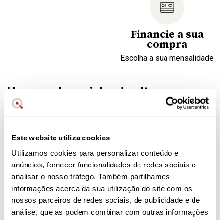
Financie a sua
compra
Escolha a sua mensalidade
Um grande moinho de alta
qualidade
Um moinho glamoroso, como todos os utensílios da marca
Le Creuset, para temperar pratos diretamente na mesa. O
Este website utiliza cookies
moinho combina com o moinho para sal Le Creuset e
Utilizamos cookies para personalizar conteúdo e
distinguem-se pelos P e S na parte superior.
anúncios, fornecer funcionalidades de redes sociais e
analisar o nosso tráfego. Também partilhamos
Tecnologia moderna.
Cerâmica de grés e aço inoxidável.
informações acerca da sua utilização do site com os
Anti-corrosão.
nossos parceiros de redes sociais, de publicidade e de
Garantia de 10 anos
análise, que as podem combinar com outras informações