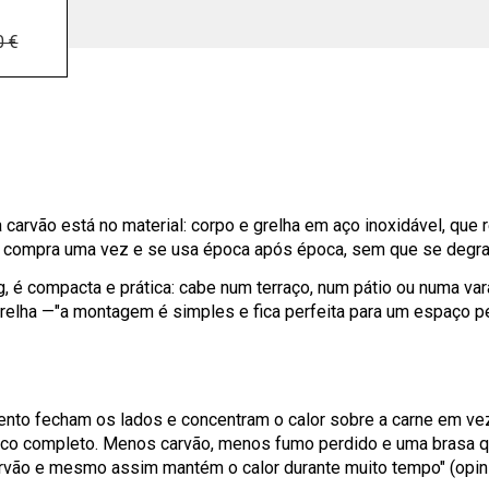
0 €
 carvão está no material: corpo e grelha em aço inoxidável, que
 se compra uma vez e se usa época após época, sem que se degra
kg, é compacta e prática: cabe num terraço, num pátio ou numa 
relha —"a montagem é simples e fica perfeita para um espaço pe
-vento fecham os lados e concentram o calor sobre a carne em ve
rasco completo. Menos carvão, menos fumo perdido e uma brasa 
ão e mesmo assim mantém o calor durante muito tempo" (opinião