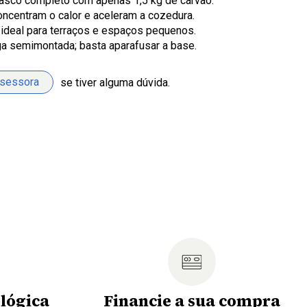
asco completo com apenas 1,5 kg de carvão.
concentram o calor e aceleram a cozedura.
 ideal para terraços e espaços pequenos.
ga semimontada; basta aparafusar a base.
ssessora
se tiver alguma dúvida.
lógica
Financie a sua compra