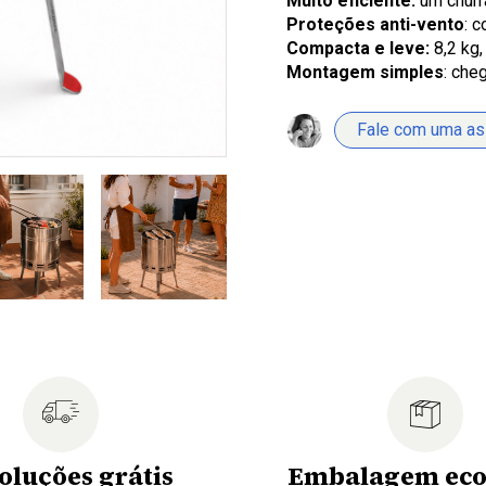
Muito eficiente:
um churr
Proteções anti-vento
: 
Compacta e leve:
8,2 kg,
Montagem simples
: che
Fale com uma a
oluções grátis
Embalagem eco