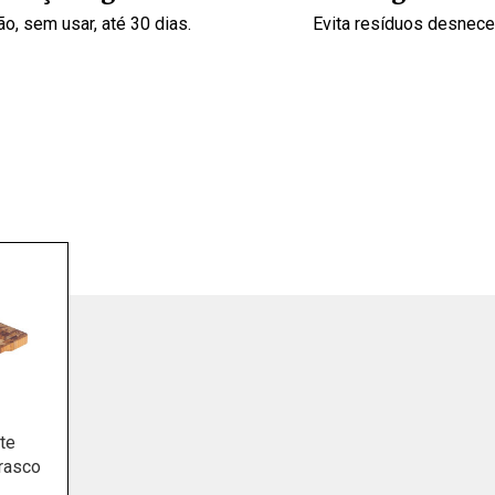
o, sem usar, até 30 dias.
Evita resíduos desnec
te
rasco