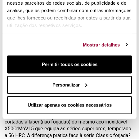
nossos parceiros de redes sociais, de publicidade e de
aço X50CrMoV15 a 56 HRC:
análise, que as podem combinar com outras informações
cozinheiro 20 cm
que lhes forneceu ou recolhidas por estes a partir da sua
pão 20 cm
utilização dos respetivos serviços.
trinchante 20 c
mmultiusos 12 cm
Mostrar detalhes
multiusos serrilhada 12 cm
fuzil 23 cm,
Num bloco em madeira de faia. Lavagem à mão
Permitir todos os cookies
recomendada.
A série Gourmet: a porta de entrada
Personalizar
na Wüsthof
A Wüsthof fabrica facas em Solingen (Alemanha), a capital
Utilizar apenas os cookies necessários
histórica da cutelaria europeia, desde 1814. A sua série
Gourmet é a gama de acesso: lâminas estampadas e
cortadas a laser (não forjadas) do mesmo aço inoxidável
X50CrMoV15 que equipa as séries superiores, temperado
a 56 HRC. A diferença prática face à série Classic forjada?