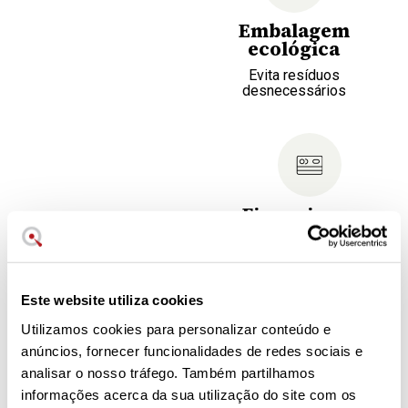
Embalagem
ecológica
Evita resíduos
desnecessários
Financie a sua
compra
Escolha a sua mensalidade
Este website utiliza cookies
O que é o bloco de facas Wüsthof
Utilizamos cookies para personalizar conteúdo e
Gourmet de 6 peças?
anúncios, fornecer funcionalidades de redes sociais e
analisar o nosso tráfego. Também partilhamos
É um conjunto de facas da série de acesso da Wüsthof,
informações acerca da sua utilização do site com os
com facas 100 % fabricadas em Solingen (Alemanha) em