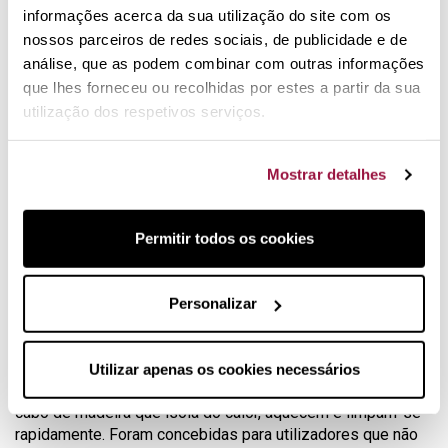
informações acerca da sua utilização do site com os
nossos parceiros de redes sociais, de publicidade e de
análise, que as podem combinar com outras informações
que lhes forneceu ou recolhidas por estes a partir da sua
utilização dos respetivos serviços.
Mostrar detalhes
Outras características destacadas
deste conjunto de frigideiras
Permitir todos os cookies
GreenPan, marca belga de referência internacional por ser
um dos primeiros fabricantes a incluir a cerâmica como
revestimento antiaderente nos seus produtos, deu origem a
Personalizar
inúmeros produtos saudáveis ​​de elevada qualidade.
A série Mayflower destaca-se por ter um design
minimalista, bonito e funcional. Muito leves, fabricadas em
Utilizar apenas os cookies necessários
alumínio de alta qualidade com uma base grossa forjada e
cabo de madeira que isola do calor, aquecem e limpam-se
rapidamente. Foram concebidas para utilizadores que não