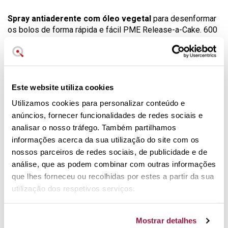
Spray antiaderente com óleo vegetal
para desenformar
os bolos de forma rápida e fácil PME Release-a-Cake. 600
ml.
Prático pulverizador antiaderente
Especial para Bundt Cakes
Evita que as massas agarrem
Este website utiliza cookies
Bolos e tartes com acabamentos mais lisos
Utilizamos cookies para personalizar conteúdo e
Desenformar um bolo nunca foi tão fácil
anúncios, fornecer funcionalidades de redes sociais e
Muito versátil para assar e cozinhar
analisar o nosso tráfego. Também partilhamos
Extra grande: 600 ml.
informações acerca da sua utilização do site com os
nossos parceiros de redes sociais, de publicidade e de
Spray PME Release-a-Cake
análise, que as podem combinar com outras informações
Antiaderente
que lhes forneceu ou recolhidas por estes a partir da sua
utilização dos respetivos serviços.
Desenformar bolos nunca foi tão fácil: pulverize
suavemente a forma uniformemente, em vez de sujar as
mãos com as técnicas clássicas, como a manteiga ou óleo.
Mostrar detalhes
Verá como é fácil desenformar e que as massas não