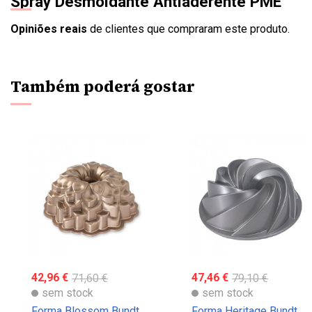
Spray Desmoldante Antiaderente PME
Opiniões reais
de clientes que compraram este produto.
Também poderá gostar
42,96 €
71,60 €
47,46 €
79,10 €
sem stock
sem stock
Forma Blossom Bundt
Forma Heritage Bundt