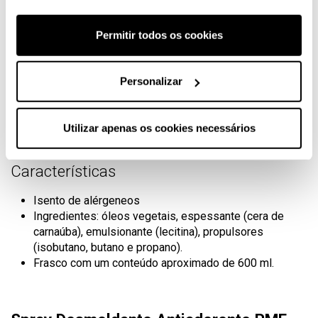
agarram.
Utilize-o também para a faca de corte ou a rede de
Permitir todos os cookies
arrefecimento.
Instruções
Personalizar
Agite antes de usar e pulverize a forma - fundo e laterais -
a uma distância de aproximadamente 15 cm
Utilizar apenas os cookies necessários
(aproximadamente um palmo). Conservar em local fresco e
seco.
Características
Isento de alérgeneos
Ingredientes: óleos vegetais, espessante (cera de
carnaúba), emulsionante (lecitina), propulsores
(isobutano, butano e propano).
Frasco com um conteúdo aproximado de 600 ml.