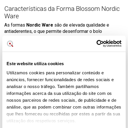
Características da Forma Blossom Nordic
Ware
As formas
Nordic Ware
são de elevada qualidade e
antiaderentes, o que permite desenformar o bolo
rapidamente sem que este se agarre. Graças à pintura
metalizada e ao revestimento que reflete o calor por toda a
superfície, é garantida uma cozedura uniforme. Graças à
sua anti-aderência, a limpeza destas formas torna-se
também mais fácil.
Este website utiliza cookies
Instruções de utilização e cuidados a ter
Utilizamos cookies para personalizar conteúdo e
anúncios, fornecer funcionalidades de redes sociais e
com Formas Nordic Ware
analisar o nosso tráfego. Também partilhamos
• Lavar com água quente e um pouco de detergente antes
informações acerca da sua utilização do site com os
da primeira e depois de todas as utilizações.
nossos parceiros de redes sociais, de publicidade e de
• Antes de cada utilização, untar com margarina ou manteiga
análise, que as podem combinar com outras informações
sem sal e polvilhar com farinha.
que lhes forneceu ou recolhidas por estes a partir da sua
utilização dos respetivos serviços.
• Encha a forma apenas até 3/4 da sua capacidade para