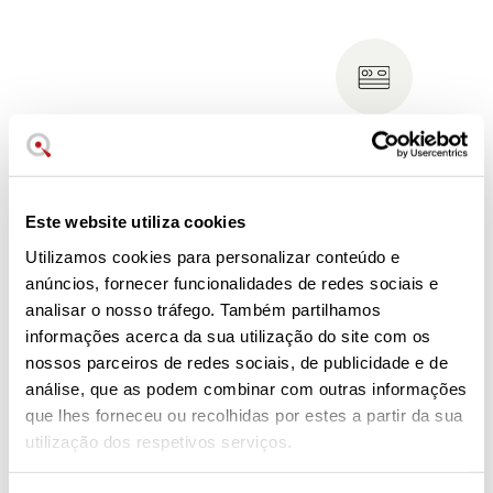
Financie a sua
compra
Escolha a sua mensalidade
Este website utiliza cookies
Utilizamos cookies para personalizar conteúdo e
Faca para Filetar curva de 18cm. Série Classic Ikon.
anúncios, fornecer funcionalidades de redes sociais e
analisar o nosso tráfego. Também partilhamos
Garantia de 2 anos.
Sete dias para mudar de opinião.
informações acerca da sua utilização do site com os
Serviço pós-venda através do nosso telefone de
nossos parceiros de redes sociais, de publicidade e de
apoio ao cliente.
análise, que as podem combinar com outras informações
que lhes forneceu ou recolhidas por estes a partir da sua
Cortes precisos que permitem extrair filetes
utilização dos respetivos serviços.
extremadamente finos de peixe ou carne.