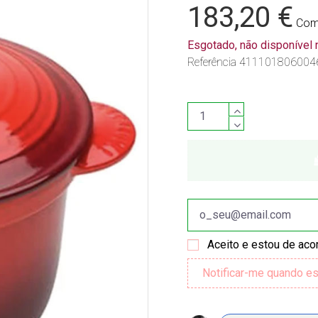
183,20 €
Com
Esgotado, não disponível
Referência
411101806004
Aceito e estou de ac