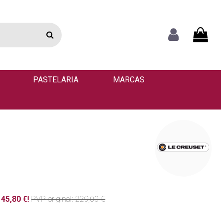
PASTELARIA
MARCAS
45,80 €!
PVP
original
: 229,00 €