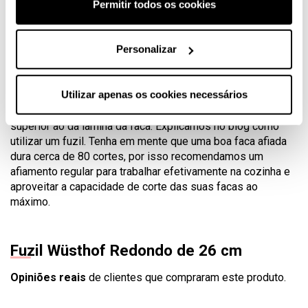
Permitir todos os cookies
fazer parte da rotina da cozinha: este simples passo,
mantém as facas em bom estado com o mínimo esforço.
Apenas algumas passagens em cada lado da faca são
Personalizar
suficientes para eliminar os pequenos cortes ou
imperfeições que poderiam resultar de cortes anteriores ou
choques na gaveta dos utensílios.
Utilizar apenas os cookies necessários
O mais importante é que o tamanho do fuzil seja sempre
superior ao da lâmina da faca. Explicamos no blog como
utilizar um fuzil. Tenha em mente que uma boa faca afiada
dura cerca de 80 cortes, por isso recomendamos um
afiamento regular para trabalhar efetivamente na cozinha e
aproveitar a capacidade de corte das suas facas ao
máximo.
Fuzil Wüsthof Redondo de 26 cm
Opiniões reais
de clientes que compraram este produto.