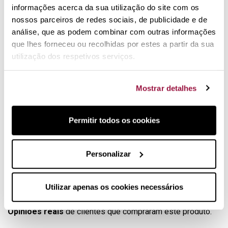
testado em animais
informações acerca da sua utilização do site com os
Fabricado em França e distribuído pela Cristel
nossos parceiros de redes sociais, de publicidade e de
análise, que as podem combinar com outras informações
Ecológico, eficaz e biodegradável.
que lhes forneceu ou recolhidas por estes a partir da sua
Os seus utensílios em aço como no
utilização dos respetivos serviços.
primeiro dia.
Mostrar detalhes
O detergente para aço inoxidável Ecocert Renox é um
produto de limpeza eficaz e ecológico. Perfeito para limpar,
desengordurar e restaurar o brilho numa única passagem,
Permitir todos os cookies
este produto de limpeza Renox adapta-se na perfeição ao
aço inoxidável, talheres e metais preciosos sem deixar
marcas.
Personalizar
Detergente-abrilhantador de aço
Utilizar apenas os cookies necessários
inoxidável Renox
Opiniões reais
de clientes que compraram este produto.