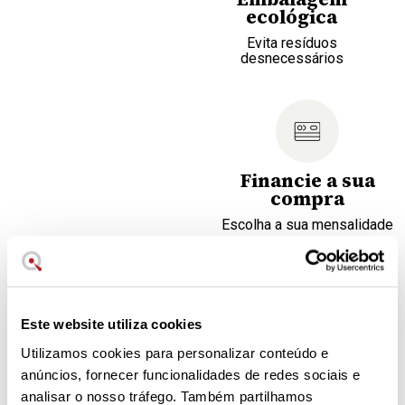
ecológica
Evita resíduos
desnecessários
Financie a sua
compra
Escolha a sua mensalidade
Capacidade: 300 ml
Recupera o brilho do aço inoxidável
Este website utiliza cookies
Eficiência profissional: limpa e desengordura em
profundidade
Utilizamos cookies para personalizar conteúdo e
Não usar sobre um revestimento antiaderente
anúncios, fornecer funcionalidades de redes sociais e
Embalagem reciclável, biodegradável e conteúdo não
analisar o nosso tráfego. Também partilhamos