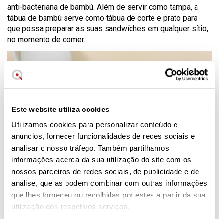
anti-bacteriana de bambú. Além de servir como tampa, a
tábua de bambú serve como tábua de corte e prato para
que possa preparar as suas sandwíches em qualquer sítio,
no momento de comer.
Este website utiliza cookies
Utilizamos cookies para personalizar conteúdo e
anúncios, fornecer funcionalidades de redes sociais e
analisar o nosso tráfego. Também partilhamos
informações acerca da sua utilização do site com os
nossos parceiros de redes sociais, de publicidade e de
análise, que as podem combinar com outras informações
Para aumentar a segurança, a sandwich box traz uma banda
que lhes forneceu ou recolhidas por estes a partir da sua
em silicone cor de laranja, que mantém os elementos do kit
juntos e possa transportar os seus alimentos sem correr o
utilização dos respetivos serviços.
risco de se abrir.