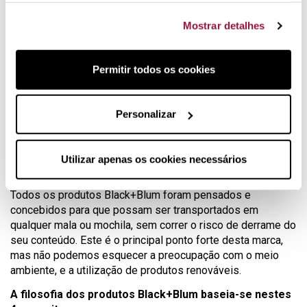
A tábua de bambú encaixa na perfeição no bordo de
Mostrar detalhes
silicone, o que faz desta lancheira firme e segura.
Sobre a marca Black+Blum
Permitir todos os cookies
Este fabricante baseia a criação dos seus produtos em
dois pilares: o design e a funcionalidade.
Personalizar
Projetar e recriar utensílios tradicionais, e dotá-los de
personalidade, para que estes sejam funcionais, práticos e
elegantes é a missão da Black+Blum, marca inglesa
Utilizar apenas os cookies necessários
reconhecida internacionalmente.
Todos os produtos Black+Blum foram pensados e
concebidos para que possam ser transportados em
qualquer mala ou mochila, sem correr o risco de derrame do
seu conteúdo. Este é o principal ponto forte desta marca,
mas não podemos esquecer a preocupação com o meio
ambiente, e a utilização de produtos renováveis.
A filosofia dos produtos Black+Blum baseia-se nestes