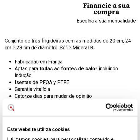
Financie a sua
compra
Escolha a sua mensalidade
Conjunto de três frigideiras com as medidas de 20 cm, 24
cm e 28 cm de diâmetro. Série Mineral B.
Fabricadas em França
Aptas para
todas as fontes de calor
incluindo
indução
Isentas de PFOA y PTFE
Garantia vitalícia
Catorze dias para mudar de opinião
Serviço pós-venda através do telefone de
apoio ao
cliente
Conjunto de Frigideiras de Buyer
Este website utiliza cookies
mineral
Utilizamos cookies para personalizar conteúdo e