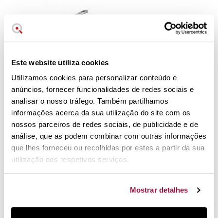
Este website utiliza cookies
Utilizamos cookies para personalizar conteúdo e
69,90 €
anúncios, fornecer funcionalidades de redes sociais e
em stock
analisar o nosso tráfego. Também partilhamos
Frigideiras cerâmicas
informações acerca da sua utilização do site com os
antiaderentes Kyocera
nossos parceiros de redes sociais, de publicidade e de
análise, que as podem combinar com outras informações
Tudo sobre Frigideiras Cerâmicas
que lhes forneceu ou recolhidas por estes a partir da sua
utilização dos respetivos serviços.
Apresentamos-lhe as questões mais frequentes sobre
frigideiras em cerâmica feitas pelos nossos clientes:
Mostrar detalhes
O que faz das frigideiras em cerâmica uma
opção mais saudável?