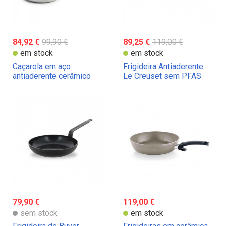
84,92 €
99,90 €
89,25 €
119,00 €
em stock
em stock
Caçarola em aço
Frigideira Antiaderente
antiaderente cerâmico
Le Creuset sem PFAS
GreenPan
79,90 €
119,00 €
sem stock
em stock