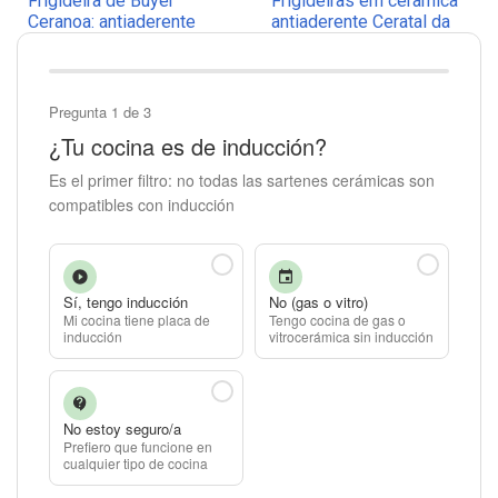
Frigideira de Buyer
Frigideiras em cerâmica
Ceranoa: antiaderente
antiaderente Ceratal da
cerâmico sem PFAS
Fissler
Pregunta 1 de 3
¿Tu cocina es de inducción?
Es el primer filtro: no todas las sartenes cerámicas son
compatibles con inducción
Sí, tengo inducción
No (gas o vitro)
Mi cocina tiene placa de
Tengo cocina de gas o
inducción
vitrocerámica sin inducción
No estoy seguro/a
Prefiero que funcione en
cualquier tipo de cocina