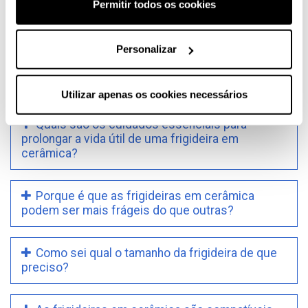
Permitir todos os cookies
As frigideiras em cerâmica são consideradas mais
saudáveis graças devido à sua natureza não tóxica.
Estão isentas de PTFE e PFOA, químicos encontrados
Personalizar
em alguns revestimentos antiaderentes que podem
libertar toxinas a altas temperaturas.
Utilizar apenas os cookies necessários
Quais são os cuidados essenciais para
prolongar a vida útil de uma frigideira em
cerâmica?
Porque é que as frigideiras em cerâmica
podem ser mais frágeis do que outras?
Como sei qual o tamanho da frigideira de que
preciso?