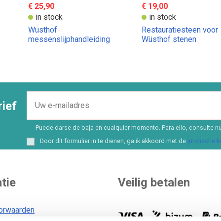
€ 25,90
€ 19,00
in stock
in stock
Wüsthof
Restauratiesteen voor
messenslijphandleiding
Wüsthof stenen
ief
Puede darse de baja en cualquier momento. Para ello, consulte nu
Door dit formulier in te dienen, ga ik akkoord met de
juridische 
tie
Veilig betalen
orwaarden