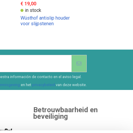
€ 19,00
in stock
Wüsthof antislip houder
voor slijpstenen
estra información de contacto en el aviso legal.
kennisgeving
en het
privacybeleid
van deze website.
Betrouwbaarheid en
beveiliging