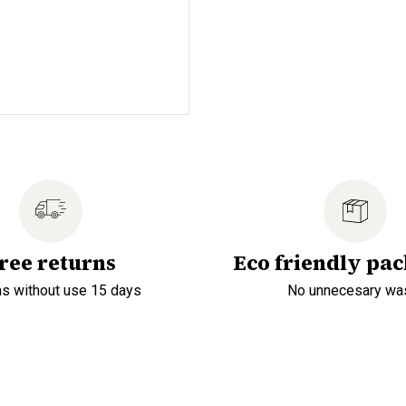
ree returns
Eco friendly pa
ns without use 15 days
No unnecesary wa