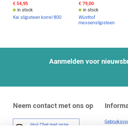
€ 54,95
€ 79,00
in stock
in stock
Kai slijpsteen korrel 800
Wüsthof
messenslijpsteen
gecombineerde korrel
3000 - 8000
Aanmelden voor nieuwsbr
Neem contact met ons op
Informa
Gebruiksvo
Hoi! Chat met onze