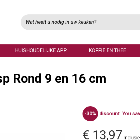
HUISHOUDELIJKE APP.
KOFFIE EN THEE
sp Rond 9 en 16 cm
-30%
discount.
You sav
€ 13,97
Inclusie