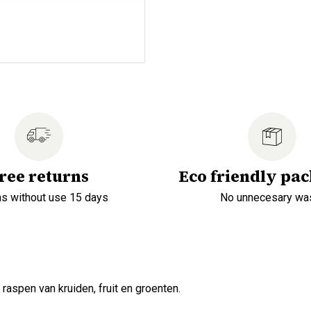
ree returns
Eco friendly pa
ns without use 15 days
No unnecesary wa
aspen van kruiden, fruit en groenten.