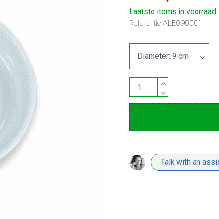
Laatste items in voorraad
Referentie
ALE090001
Talk with an assi