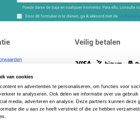
Puede darse de baja en cualquier momento. Para ello, consulte nu
Door dit formulier in te dienen, ga ik akkoord met de
juridische 
tie
Veilig betalen
orwaarden
ik van cookies
voorwaarden
U kunt zelf uw betaalmethode
id
Meer dan 8 opties en
ontent en advertenties te personaliseren, om functies voor soci
financieringsmogelijkheden..
B
erkeer te analyseren. Ook delen we informatie over uw gebruik 
id
betaalmethoden
.
cial media, adverteren en analyse. Deze partners kunnen deze
ormatie die u aan ze heeft verstrekt of die ze hebben verzameld
es.
 Lecom Projects S.L. © Auteursrecht © 2012-2026. Spanje. All