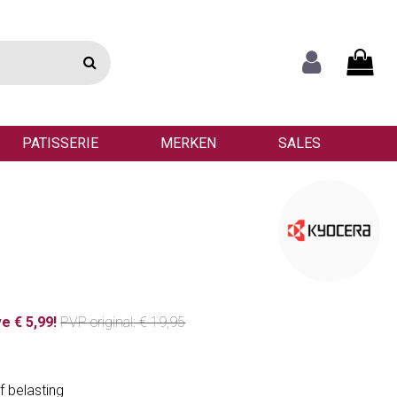
PATISSERIE
MERKEN
SALES
e € 5,99!
PVP
original
: € 19,95
f belasting