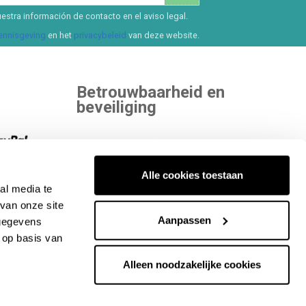
estra información de contacto en el aviso legal.
kennisgeving
en het
privacybeleid
van deze website.
Betrouwbaarheid en
beveiliging
 kiezen.
Alle cookies toestaan
al media te
ekijk alle
Binnen aan onafhankelijke entiteiten die
van onze site
onze kwaliteit beoordelen.
Aanpassen
 gegevens
 op basis van
Alleen noodzakelijke cookies
e rechten voorbehouden. CIF-nummer: B65890642.