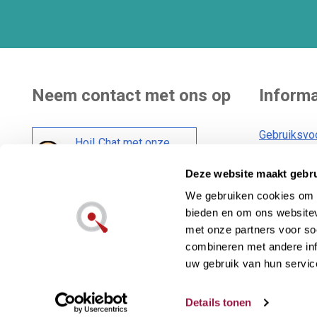
Neem contact met ons op
Informa
Gebruiksvo
Hoi! Chat met onze
Bezorging
klantenservice
Deze website maakt gebru
Algemene 
Cookiebele
We gebruiken cookies om c
Social media :
bieden en om ons websitev
Privacybele
met onze partners voor so
combineren met andere inf
uw gebruik van hun servic
Lecuine™ is een geregistreerd handelsmerk van
Details tonen