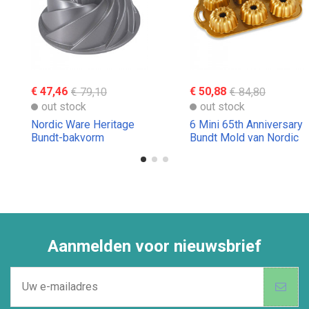
€ 47,46
€ 79,10
€ 50,88
€ 84,80
out stock
out stock
Nordic Ware Heritage
6 Mini 65th Anniversary
Bundt-bakvorm
Bundt Mold van Nordic
Ware
Aanmelden voor nieuwsbrief