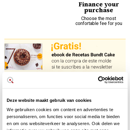
Finance your
purchase
Choose the most
confortable fee for you
12 originele en kleine taarten die
altijd kunnen
Deze website maakt gebruik van cookies
Inhoud: 2,8 liter (12 kopjes)
Gemaakt van non-stick aluminium
We gebruiken cookies om content en advertenties te
Dit model viert het 75-jarig jubileum van het merk
personaliseren, om functies voor social media te bieden
Gemakkelijk lossen en schoon te maken
en om ons websiteverkeer te analyseren. Ook delen we
Afmeting met handvatten: 37,5 x 24 x 4 cm.