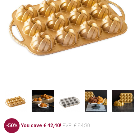
-50%
You save € 42,40!
PVP
: € 84,80