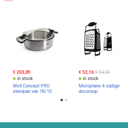
€ 203,85
€ 52,16
€ 54,90
in stock
in stock
Woll Concept PRO
Microplane 4-zijdige
steelpan van 18/10
doosrasp
roestvrij staal. Inhoud: 4
liter, diameter 24 cm.