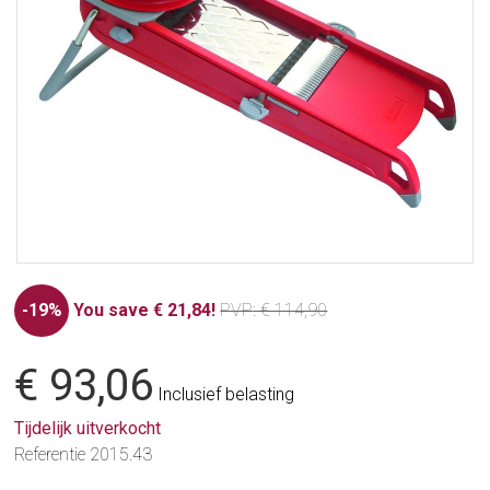
-19%
You save € 21,84!
PVP
: € 114,90
€ 93,06
Inclusief belasting
Tijdelijk uitverkocht
Referentie
2015.43