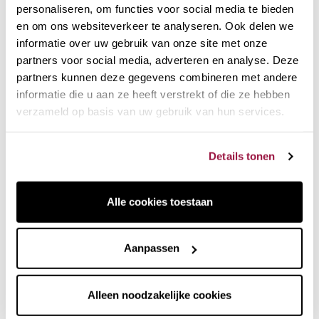
personaliseren, om functies voor social media te bieden
De De Buyer
Swing Mandoline
is efficiënt en veilig en is
en om ons websiteverkeer te analyseren. Ook delen we
zeer eenvoudig te gebruiken. Door de messen vanaf de
zijkant in te brengen, kunnen
alle soorten sneden
worden
informatie over uw gebruik van onze site met onze
gemaakt zonder dat je jezelf blootstelt aan risico's tijdens
partners voor social media, adverteren en analyse. Deze
het gebruik.
partners kunnen deze gegevens combineren met andere
informatie die u aan ze heeft verstrekt of die ze hebben
De mandoline
wordt geleverd met een beschermende
verzameld op basis van uw gebruik van hun services.
handbescherming
voor het snijden van kleine stukjes
groenten of fruit. De voet van de mandoline is gecoat met
een polymeer dat de grip tegen het steunoppervlak
Details tonen
verbetert. Zeer gemakkelijk af te wassen en altijd klaar voor
gebruik.
Alle cookies toestaan
Aanpassen
Alleen noodzakelijke cookies