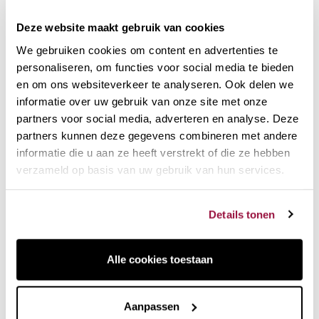
Zeer scherp en duurzaam keramisch lemmet
Deze website maakt gebruik van cookies
Neemt geen geuren of smaken op
We gebruiken cookies om content en advertenties te
2 jaar garantie.
personaliseren, om functies voor social media te bieden
en om ons websiteverkeer te analyseren. Ook delen we
Een eenvoudige en zeer effectieve
informatie over uw gebruik van onze site met onze
mandoline
partners voor social media, adverteren en analyse. Deze
Keramische mandoline van Kyocera voor het snijden van 2,5
partners kunnen deze gegevens combineren met andere
mm julienne. Neem hem gewoon in de hand en gebruik hem
informatie die u aan ze heeft verstrekt of die ze hebben
om fruit, groenten en groenten in plakjes of julienne te
verzameld op basis van uw gebruik van hun services.
snijden. Eenvoudig te reinigen met water.
Precisie en behendigheid.
Details tonen
julienne snijden met hoge precisie.
Handbeschermer.
Alle cookies toestaan
Mandoline Kyocera Keramische Julienne
Aanpassen
2,5 mm. Verschillende kleuren.