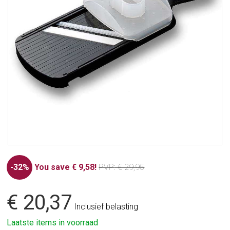
-32%
You save € 9,58!
PVP
: € 29,95
€ 20,37
Inclusief belasting
Laatste items in voorraad