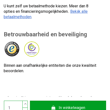
U kunt zelf uw betaalmethode kiezen. Meer dan 8
opties en financieringsmogelijkheden..
Bekijk alle
betaalmethoden
.
Betrouwbaarheid en beveiliging
Binnen aan onafhankelijke entiteiten die onze kwaliteit
beoordelen.
Lecuine™ is een geregistreerd handelsmerk van Lecom
Projects S.L. © Auteursrecht © 2012-2026. Spanje. Alle
In winkelwagen
rechten voorbehouden. CIF-nummer: B65890642.