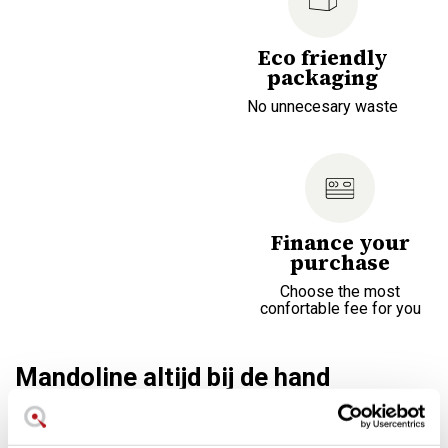
Eco friendly
packaging
No unnecesary waste
Finance your
purchase
Choose the most
confortable fee for you
Mandoline altijd bij de hand
Keramische mandoline met 2,5 mm julienne. Plastic
behuizing. Verkrijgbaar in zwart en rood.