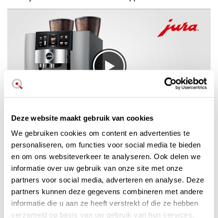
Deze website maakt gebruik van cookies
Alle manieren om van koffie te
We gebruiken cookies om content en advertenties te
personaliseren, om functies voor social media te bieden
genieten staan tot je beschikking.
en om ons websiteverkeer te analyseren. Ook delen we
Inclusief koud persen.
informatie over uw gebruik van onze site met onze
partners voor social media, adverteren en analyse. Deze
Met de
GIGA W10
kun je tot 35 soorten koffiespecialiteiten
bereiden. Zwart of met melk, een groot menu is gemakkelijk
partners kunnen deze gegevens combineren met andere
toegankelijk dankzij het royale kleuren touchscreen. Zodra
informatie die u aan ze heeft verstrekt of die ze hebben
je een specialiteit hebt geselecteerd, kun je deze serveren
verzameld op basis van uw gebruik van hun services.