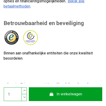
opties en financieringsmogelijkheden..
Bekijk alle
betaalmethoden
.
Betrouwbaarheid en beveiliging
Binnen aan onafhankelijke entiteiten die onze kwaliteit
beoordelen.
Lecuine™ is een geregistreerd handelsmerk van Lecom
Projects S.L. © Auteursrecht © 2012-2026. Spanje. Alle
In winkelwagen
rechten voorbehouden. CIF-nummer: B65890642.