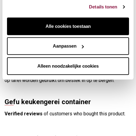
kwaliteit van de constructie en de stabiliteit van de basis
Details tonen
maken het heel gemakkelijk en snel te integreren in onze
keuken.
Alle cookies toestaan
De basis is zwaar, zodat we gebruiksvoorwerpen van elk
formaat kunnen plaatsen zonder dat ze instabiel worden en
vallen. Bovendien kan het interieur gedemonteerd worden,
Aanpassen
waardoor het gemakkelijk schoon te maken is en in de
vaatwasser kan.
Alleen noodzakelijke cookies
Er zijn 10 afzonderlijke vakken voor allerlei soorten
keukengerei. Omdat het een elegant object is, kan het ook
op tafel worden gebruikt om bestek in op te bergen.
Gefu keukengerei container
Verified reviews
of customers who bought this product.