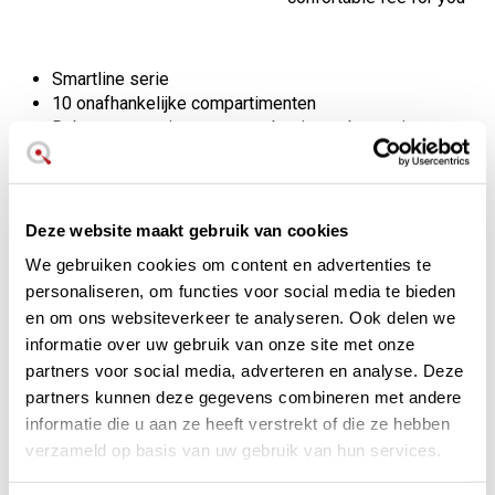
Smartline serie
10 onafhankelijke compartimenten
Robuuste, stevige en zware basis om beweging te
voorkomen
De compartimenten zijn uitneembaar voor eenvoudige
reiniging
20 jaar officiële Gefu garantie
Deze website maakt gebruik van cookies
Afmetingen: 22 x 10,2 x 14,2 cm hoog
We gebruiken cookies om content en advertenties te
Gewicht: 935 gram
personaliseren, om functies voor social media te bieden
en om ons websiteverkeer te analyseren. Ook delen we
Een container bestudeerd en
informatie over uw gebruik van onze site met onze
ontworpen om het werk in de
partners voor social media, adverteren en analyse. Deze
keuken en op tafel te
partners kunnen deze gegevens combineren met andere
vergemakkelijken.
informatie die u aan ze heeft verstrekt of die ze hebben
verzameld op basis van uw gebruik van hun services.
Zoiets basaals als een container voor keukengerei laat ons
weer eens zien dat het verschil in de details zit. De