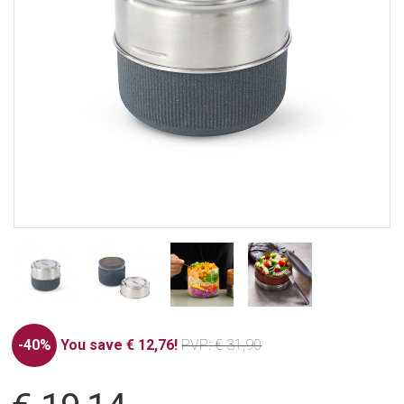
-40%
You save € 12,76!
PVP
: € 31,90