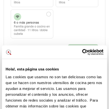
litros
litros
6 o más personas
Familia grande o cocino en
cantidad · 11 litros / doble
cubeta
Siguiente →
Hola!, esta página usa cookies
Las cookies que usamos no son tan deliciosas como las
Preguntas frecuentes sobre freidoras de
que se hacen con nuestros utensilios de cocina pero nos
aire
ayudan a mejorar el servicio. Las usamos para
personalizar el contenido y los anuncios, ofrecer
funciones de redes sociales y analizar el tráfico. Para
¿Qué freidora de aire necesito? Guía rápida por
+
situación
obtener más información sobre las cookies que