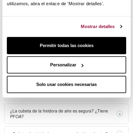
utilizamos, abra el enlace de 'Mostrar detalles'.
+
¿Por qué se están retirando las freidoras de aire?
Mostrar detalles
+
¿Qué es más sano, el horno o la freidora de aire?
Permitir todas las cookies
+
¿Qué no se puede cocinar en la freidora de aire?
Personalizar
¿Cuántos litros de freidora de aire necesito según el
+
número de personas?
Solo usar cookies necesarias
¿Es mejor una freidora de aire de doble cubeta o de
+
una sola?
¿La cubeta de la freidora de aire es segura? ¿Tiene
+
PFOA?