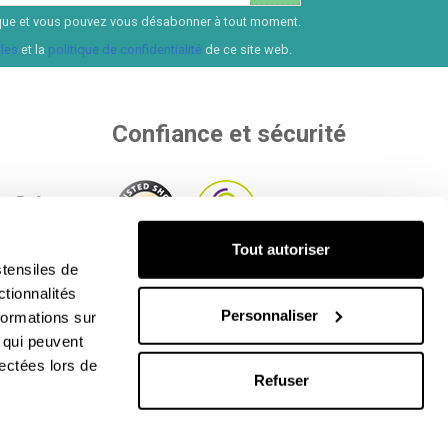
ssique et vous pouvez vous désabonner à tout moment.
les
et la
politique de confidentialité
de ce site web.
Confiance et sécurité
Tout autoriser
de
tensiles de
pour payer
Au sein d'entités indépendantes qui
ctionnalités
us les
évaluent notre qualité.
Personnaliser
formations sur
, qui peuvent
lectées lors de
Refuser
 Tous droits réservés. CIF : B65890642.