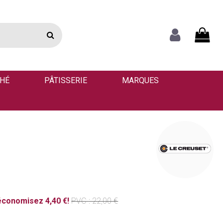
THÉ
PÂTISSERIE
MARQUES
économisez 4,40 €!
PVC
: 22,00 €