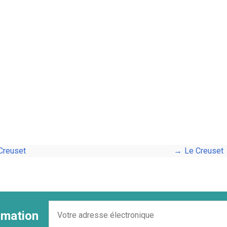
Creuset
Le Creuset
ormation