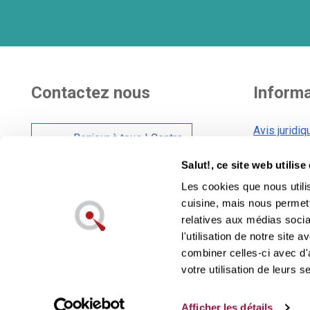
Contactez nous
Inform
Avis juridiq
Bonjour à tous ! Centre
Conditions 
d'assistance à la
Salut!, ce site web utilis
clientèle
Conditions 
Les cookies que nous utili
Politique e
cuisine, mais nous permett
Politique de
Également dans les réseaux sociaux:
relatives aux médias socia
l'utilisation de notre site
combiner celles-ci avec d'
votre utilisation de leurs s
Lecuine™ est une marque déposée appart
Afficher les détails