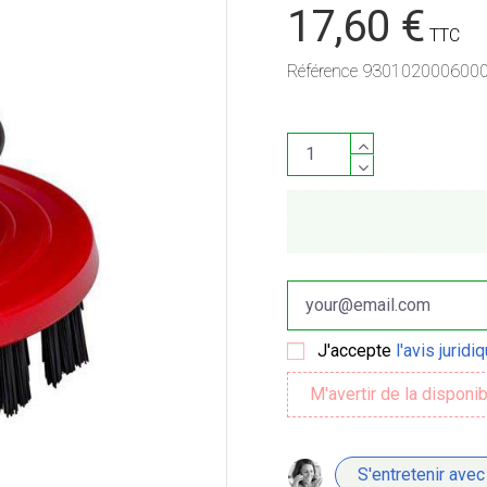
17,60 €
TTC
Référence
930102000600
J'accepte
l'avis juridi
S'entretenir avec