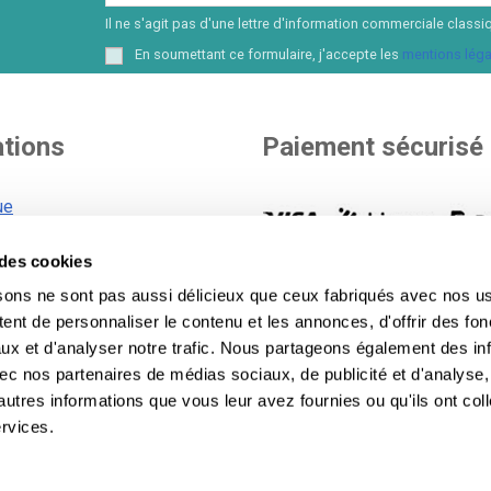
Il ne s'agit pas d'une lettre d'information commerciale cla
En soumettant ce formulaire, j'accepte les
mentions léga
ations
Paiement sécurisé
ue
d'expédition
e des cookies
générales
Vous choisissez votre mode 
sons ne sont pas aussi délicieux que ceux fabriqués avec nos us
n matière de cookies
paiement. Plus de 8 options 
ent de personnaliser le contenu et les annonces, d'offrir des fon
et financer votre achat.
Voir to
 confidentialité
ux et d'analyser notre trafic. Nous partageons également des in
modes de paiement
.
 avec nos partenaires de médias sociaux, de publicité et d'analyse
autres informations que vous leur avez fournies ou qu'ils ont col
ervices.
enant à Lecom Projects S.L. © Copyright © 2012-2026. Espagne.