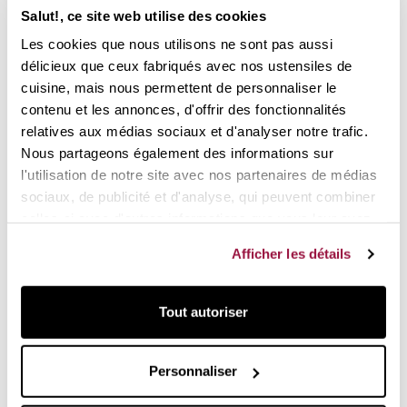
vidéo suivante :
Salut!, ce site web utilise des cookies
Pour faciliter la démonstration, nous avons choisi le modèle
Les cookies que nous utilisons ne sont pas aussi
d'une capacité de 1 litre. Le modèle que nous proposons à
délicieux que ceux fabriqués avec nos ustensiles de
la vente est de 350ml.
cuisine, mais nous permettent de personnaliser le
contenu et les annonces, d'offrir des fonctionnalités
relatives aux médias sociaux et d'analyser notre trafic.
Nous partageons également des informations sur
l'utilisation de notre site avec nos partenaires de médias
sociaux, de publicité et d'analyse, qui peuvent combiner
celles-ci avec d'autres informations que vous leur avez
fournies ou qu'ils ont collectées lors de votre utilisation
Afficher les détails
de leurs services.
Tout autoriser
Le système anti-goutte du distributeur d'huile Cole &
Mason garantit que l'huile ne s'écoule jamais de la bouteille,
ce qui évite les taches et permet à votre plan de travail de
Personnaliser
rester propre.