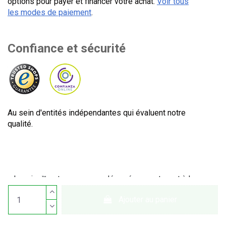
options pour payer et financer votre achat.
Voir tous
les modes de paiement
.
Confiance et sécurité
Au sein d'entités indépendantes qui évaluent notre
qualité.
Lecuine™ est une marque déposée appartenant à Lecom
Projects S.L. © Copyright © 2012-2026. Espagne. Tous
Ajouter au panier
droits réservés. CIF : B65890642.