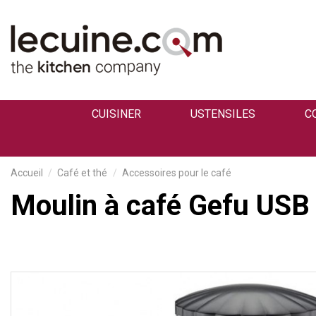
CUISINER
USTENSILES
C
Accueil
Café et thé
Accessoires pour le café
Moulin à café Gefu USB