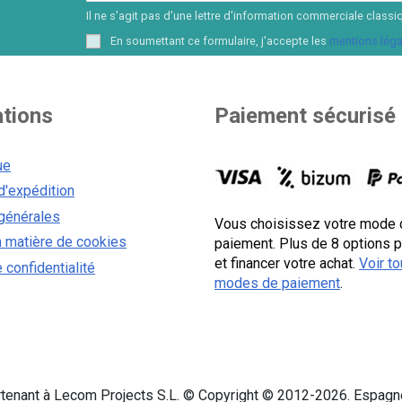
Il ne s'agit pas d'une lettre d'information commerciale cla
En soumettant ce formulaire, j'accepte les
mentions léga
ations
Paiement sécurisé
ue
d'expédition
générales
Vous choisissez votre mode 
n matière de cookies
paiement. Plus de 8 options 
et financer votre achat.
Voir to
 confidentialité
modes de paiement
.
enant à Lecom Projects S.L. © Copyright © 2012-2026. Espagne.