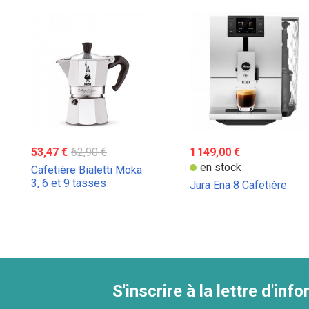
53,47 €
62,90 €
1 149,00 €
en stock
Cafetière Bialetti Moka
3, 6 et 9 tasses
Jura Ena 8 Cafetière
S'inscrire à la lettre d'inf