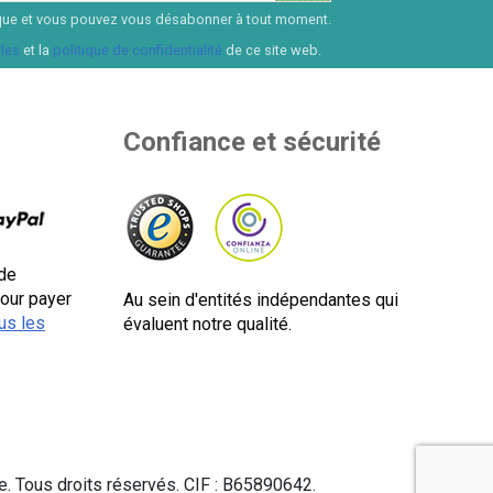
ssique et vous pouvez vous désabonner à tout moment.
les
et la
politique de confidentialité
de ce site web.
Confiance et sécurité
de
pour payer
Au sein d'entités indépendantes qui
us les
évaluent notre qualité.
 Tous droits réservés. CIF : B65890642.