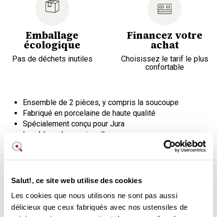
Emballage
Financez votre
écologique
achat
Pas de déchets inutiles
Choisissez le tarif le plus
confortable
Ensemble de 2 pièces, y compris la soucoupe
Fabriqué en porcelaine de haute qualité
Spécialement conçu pour Jura
Lavable au lave-vaisselle
Capacité : 80 ml
Ce fantastique set de tasses en porcelaine Jura est une
excellente façon de réconforter et de décorer le rituel du
Salut!, ce site web utilise des cookies
café. Les tasses sont très agréables au toucher et vous
Les cookies que nous utilisons ne sont pas aussi
permettent de déguster un café expresso intense et noir
délicieux que ceux fabriqués avec nos ustensiles de
comme la nuit.