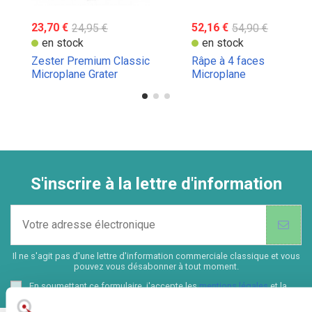
23,70 €
24,95 €
52,16 €
54,90 €
en stock
en stock
Zester Premium Classic
Râpe à 4 faces
Microplane Grater
Microplane
S'inscrire à la lettre d'information
Il ne s'agit pas d'une lettre d'information commerciale classique et vous
pouvez vous désabonner à tout moment.
En soumettant ce formulaire, j'accepte les
mentions légales
et la
politique de confidentialité
de ce site web.