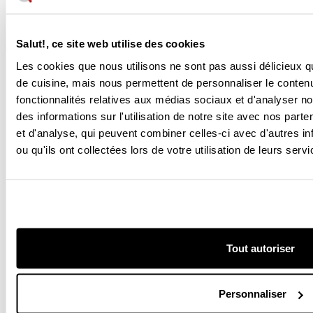
Contactez nous
Salut!, ce site web utilise des cookies
Les cookies que nous utilisons ne sont pas aussi délicieux 
Bonjour à tous ! Centre d'assistance à la
clientèle
de cuisine, mais nous permettent de personnaliser le contenu 
fonctionnalités relatives aux médias sociaux et d'analyser n
des informations sur l'utilisation de notre site avec nos part
Également dans les réseaux sociaux:
et d'analyse, qui peuvent combiner celles-ci avec d'autres i
ou qu'ils ont collectées lors de votre utilisation de leurs servi
Informations
Avis juridique
Conditions d'expédition
Conditions générales
Tout autoriser
Politique en matière de cookies
Politique de confidentialité
Personnaliser