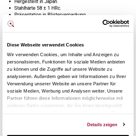
Hergestellt in Japan.
Stahlhärte 58 ± 1 HRc.
Präsentation in Blisterverpackung.
Erhältlich in zwei Größen: 14,5cm und 16,5cm Klinge.
2
Jahre Garantie.
Diese Webseite verwendet Cookies
Das Design des japanischen Santokumessers ist eng mit
Wir verwenden Cookies, um Inhalte und Anzeigen zu
der orientalischen Tradition der Essenszubereitung
personalisieren, Funktionen für soziale Medien anbieten
verbunden. Es ist ideal für die Arbeit mit Gemüse und
zu können und die Zugriffe auf unsere Website zu
Fleisch und liegt aufgrund seiner geringeren Größe im
Vergleich zu einem westlichen Kochmesser gut in der
analysieren. Außerdem geben wir Informationen zu Ihrer
Hand.
Verwendung unserer Website an unsere Partner für
soziale Medien, Werbung und Analysen weiter. Unsere
Neue Serie Seki Magoroku SHOSO
Partner führen diese Informationen möglicherweise mit
von KAI
weiteren Daten zusammen, die Sie ihnen bereitgestellt
haben oder die sie im Rahmen Ihrer Nutzung der Dienste
Mit dieser neuen Serie bringt das japanische
gesammelt haben.
Handwerksunternehmen KAI ein perfekt verarbeitetes
Details zeigen
Produkt zu einem vernünftigen Preis auf den Markt, ohne
dabei auf die Eigenschaften und Qualitäten der größeren