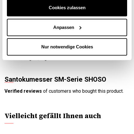
Serien zu verzichten.
Cookies zulassen
Es handelt sich um eine ideale Serie für diejenigen, die
gerade erst anfangen, die Küche zu erkunden und ein
Anpassen
Qualitätsmesser suchen, das sie nicht im Stich lässt. Es
sind praktische Messer, gut gemacht und mit all dem
Rückhalt eines japanischen Klassikers wie KAI.
Nur notwendige Cookies
Dank der dünnen Klinge sind diese Messer leicht, mit
einem Stahlgriff, ergonomisch und sehr leicht in der Hand.
Santokumesser SM-Serie SHOSO
Verified reviews
of customers who bought this product.
Vielleicht gefällt Ihnen auch