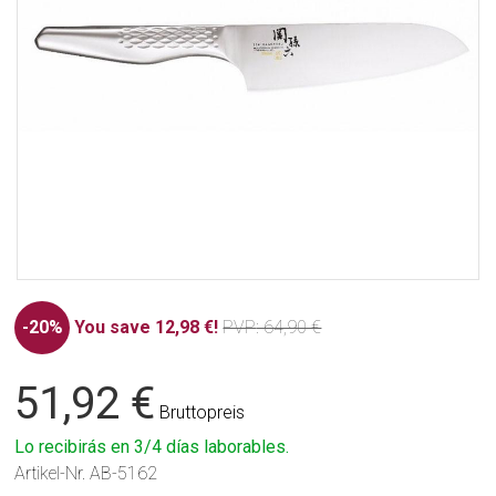
-20%
You save 12,98 €!
PVP
: 64,90 €
51,92 €
Bruttopreis
Lo recibirás en 3/4 días laborables.
Artikel-Nr.
AB-5162